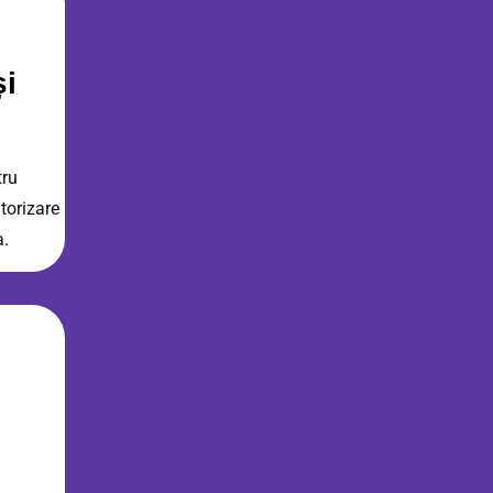
și
tru
torizare
a.