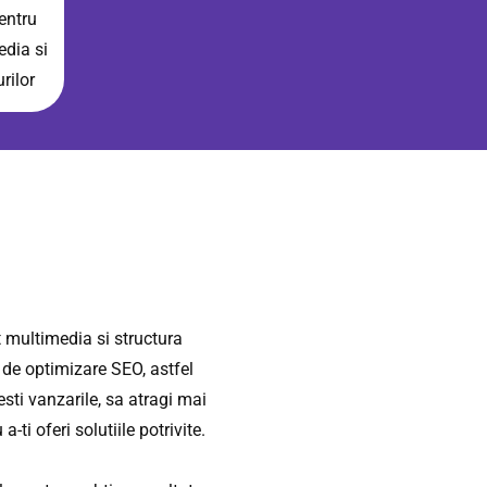
pentru
edia si
rilor
t multimedia si structura
i de optimizare SEO, astfel
resti vanzarile, sa atragi mai
-ti oferi solutiile potrivite.