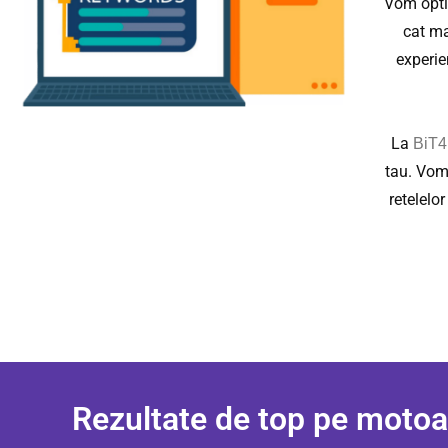
Vom optim
cat ma
experie
La
BiT
tau. Vom 
retelelo
Rezultate de top pe motoa