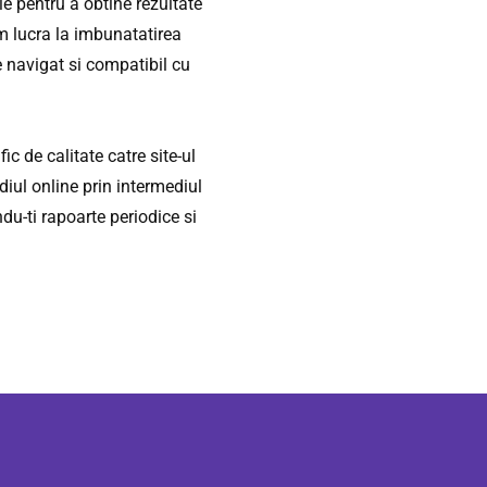
le pentru a obtine rezultate
 lucra la imbunatatirea
de navigat si compatibil cu
ic de calitate catre site-ul
diul online prin intermediul
ndu-ti rapoarte periodice si