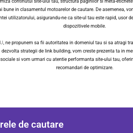
iza continutul site-ului tau, structura paginilor si meta-etichete
i bune in clasamentul motoarelor de cautare. De asemenea, vom
ntei utilizatorului, asigurandu-ne ca site-ul tau este rapid, usor 
dispozitivele mobile.
, ne propunem sa fii autoritatea in domeniul tau si sa atragi traf
4U
dezvolta strategii de link building, vom creste prezenta ta in me
r sociale si vom urmari cu atentie performanta site-ului tau, oferi
recomandari de optimizare.
rele de cautare