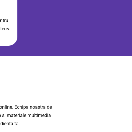
ntru
terea
 online. Echipa noastra de
ce si materiale multimedia
dienta ta.