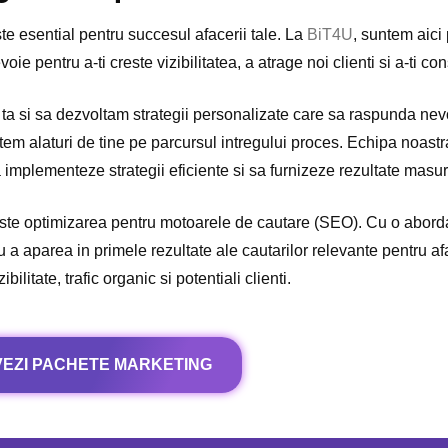
te esential pentru succesul afacerii tale. La
BiT4U
, suntem aici p
oie pentru a-ti creste vizibilitatea, a atrage noi clienti si a-ti c
a si sa dezvoltam strategii personalizate care sa raspunda nevoil
tem alaturi de tine pe parcursul intregului proces. Echipa noastr
 implementeze strategii eficiente si sa furnizeze rezultate masur
este optimizarea pentru motoarele de cautare (SEO). Cu o abordar
a aparea in primele rezultate ale cautarilor relevante pentru afa
bilitate, trafic organic si potentiali clienti.
VEZI PACHETE MARKETING