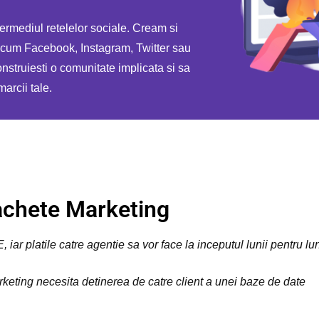
rmediul retelelor sociale. Cream si
ecum Facebook, Instagram, Twitter sau
onstruiesti o comunitate implicata si sa
marcii tale.
chete Marketing
iar platile catre agentie sa vor face la inceputul lunii pentru lu
keting necesita detinerea de catre client a unei baze de date